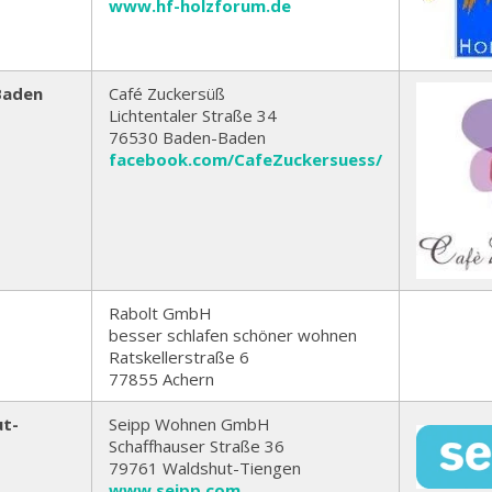
www.hf-holzforum.de
Baden
Café Zuckersüß
Lichtentaler Straße 34
76530 Baden-Baden
facebook.com/CafeZuckersuess/
Rabolt GmbH
besser schlafen schöner wohnen
Ratskellerstraße 6
77855 Achern
ut-
Seipp Wohnen GmbH
Schaffhauser Straße 36
79761 Waldshut-Tiengen
www.seipp.com