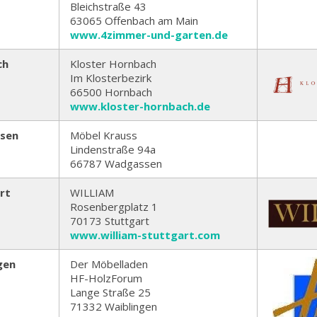
Bleichstraße 43
63065 Offenbach am Main
www.4zimmer-und-garten.de
ch
Kloster Hornbach
Im Klosterbezirk
66500 Hornbach
www.kloster-hornbach.de
sen
Möbel Krauss
Lindenstraße 94a
66787 Wadgassen
rt
WILLIAM
Rosenbergplatz 1
70173 Stuttgart
www.william-stuttgart.com
gen
Der Möbelladen
HF-HolzForum
Lange Straße 25
71332 Waiblingen