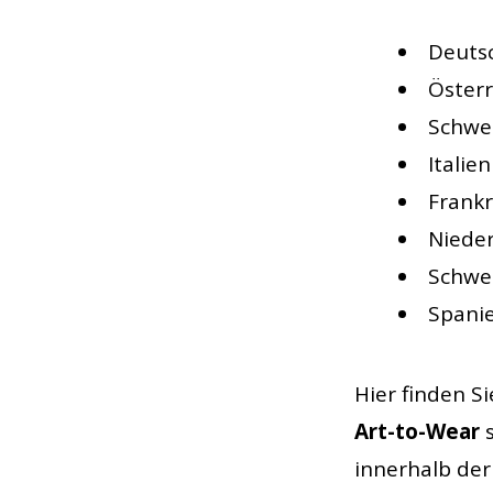
Deuts
Österr
Schwe
Italie
Frankr
Niede
Schw
Spani
Hier finden S
Art-to-Wear
s
innerhalb der