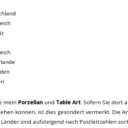
chland
eich
iz
n
eich
rlande
eden
en
ie mein
Porzellan
und
Table Art
. Sofern Sie dort
ehen können, ist dies gesondert vermerkt. Die An
 Länder sind aufsteigend nach Postleitzahlen sort