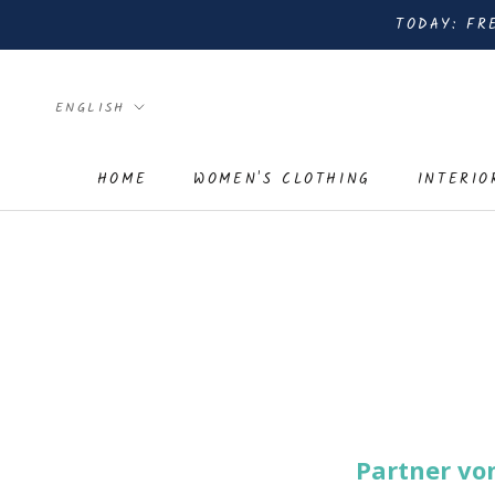
Skip
TODAY: FR
to
content
Language
ENGLISH
HOME
WOMEN'S CLOTHING
INTERIO
HOME
Partner von