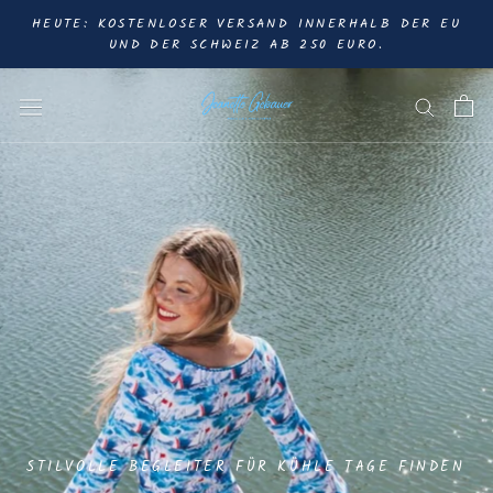
Direkt
HEUTE: KOSTENLOSER VERSAND INNERHALB DER EU
zum
UND DER SCHWEIZ AB 250 EURO.
Inhalt
STILVOLLE BEGLEITER FÜR KÜHLE TAGE FINDEN